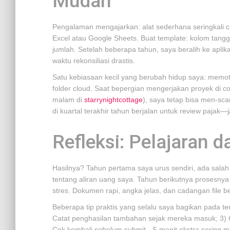
Mudah
Pengalaman mengajarkan: alat sederhana seringkali 
Excel atau Google Sheets. Buat template: kolom tanggal
jumlah. Setelah beberapa tahun, saya beralih ke apli
waktu rekonsiliasi drastis.
Satu kebiasaan kecil yang berubah hidup saya: memotr
folder cloud. Saat bepergian mengerjakan proyek di cot
malam di
starrynightcottage
), saya tetap bisa men-scan
di kuartal terakhir tahun berjalan untuk review pajak
Refleksi: Pelajaran d
Hasilnya? Tahun pertama saya urus sendiri, ada salah h
tentang aliran uang saya. Tahun berikutnya prosesny
stres. Dokumen rapi, angka jelas, dan cadangan file 
Beberapa tip praktis yang selalu saya bagikan pada tem
Catat penghasilan tambahan sejak mereka masuk; 3) Gu
Cek kembali sebelum submit—5 menit ekstra sering me