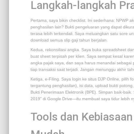
Langkah-langkah Pra
Pertama, saya bikin checklist. Ini sederhana: NPWP akt
penghasilan lain? Bukti pengeluaran yang dapat dikur
terasa lebih terkendali. Saya meluangkan satu sore 
download semua slip gaji tahun berjalan.
Kedua, rekonsiliasi angka. Saya buka spreadsheet da
buat sheet terpisah per klien. Saya sempat kesal ka
angka pajak saya, dan saya harus menandai sebagai pi
tiap transaksi saat terjadi. Jangan menunggu akhir tah
Ketiga, e-Filing. Saya login ke situs DJP Online, pili
tergantung penghasilan), isi data, upload bukti poton
Bukti Penerimaan Elektronik (BPE). Simpan baik-baik
2019" di Google Drive—itu membuat saya tidur lebih n
Tools dan Kebiasaan 