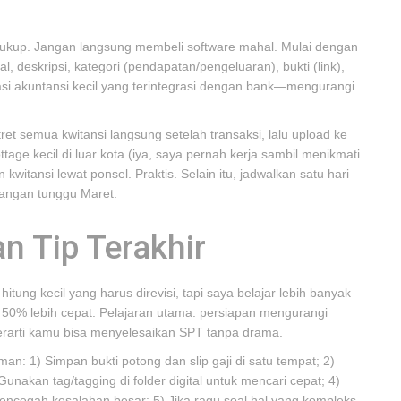
cukup. Jangan langsung membeli software mahal. Mulai dengan
, deskripsi, kategori (pendapatan/pengeluaran), bukti (link),
kasi akuntansi kecil yang terintegrasi dengan bank—mengurangi
et semua kwitansi langsung setelah transaksi, lalu upload ke
tage kecil di luar kota (iya, saya pernah kerja sambil menikmati
 kwitansi lewat ponsel. Praktis. Selain itu, jadwalkan satu hari
—jangan tunggu Maret.
an Tip Terakhir
itung kecil yang harus direvisi, tapi saya belajar lebih banyak
a 50% lebih cepat. Pelajaran utama: persiapan mengurangi
berarti kamu bisa menyelesaikan SPT tanpa drama.
an: 1) Simpan bukti potong dan slip gaji di satu tempat; 2)
nakan tag/tagging di folder digital untuk mencari cepat; 4)
ncegah kesalahan besar; 5) Jika ragu soal hal yang kompleks