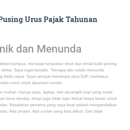
Pusing Urus Pajak Tahunan
anik dan Menunda
n dekat kampus, menatap tumpukan struk dan email bukti potong
ekat. Saya ingat berpikir, "Kenapa aku selalu menunda
degup lebih cepat. Saya sempat membuka situs DJP, membaca
erlalu rumit untuk dipahami sendiri.
ltan mahal—hanya saya, laptop, dan secangkir kopi yang mulai
an kena denda), tetapi juga tidak ingin keluar biaya besar untuk
-pelan. Kesalahan pertama yang saya buat adalah mengandalkan
atis. Ada proses. Ada urutan yang bisa diikuti. Dan tidak