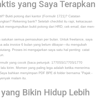
ktis yang Saya Terapkan
if? Bukti potong dari kantor (Formulir 1721)? Catatan
angkan? Rekening bank? Setelah checklist itu rapi, kekacauan
untuk mengumpulkan bukti potong dari HRD, cek email, dan men-
n satukan semua pemasukan per bulan. Untuk freelance, saya
rena ada invoice 6 bulan yang belum dibayar—itu mengubah
utang. Proses ini mengajarkan saya satu hal penting: catat
un.
h formulir yang cocok (baca petunjuk: 1770SS/1770S/1770
g, lalu kirim. Momen yang paling lega adalah ketika menerima
. Saya bahkan menyimpan PDF BPE di folder bernama "Pajak -
yenyak malam itu.
yang Bikin Hidup Lebih