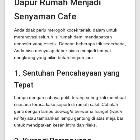
Dapur Rumah Menjadi
Senyaman Cafe
Anda tidak perlu merogoh kocek terlalu dalam untuk
merenovasi seluruh isi rumah demi mendapatkan
atmosfer yang estetik. Dengan beberapa trik sederhana,
Anda bisa menyulap dapur biasa menjadi tempat
nongkrong yang bikin betah berjam-jam:
1. Sentuhan Pencahayaan yang
Tepat
Lampu dengan cahaya putih terang sering kali membuat
suasana terasa kaku seperti di rumah sakit. Cobalah
ganti dengan lampu
downlight
berwarna hangat (
warm
white
) atau tambahkan lampu gantung di atas meja bar
untuk menciptakan kesan intim dan rileks.