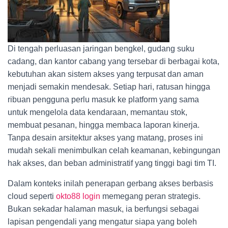
Di tengah perluasan jaringan bengkel, gudang suku
cadang, dan kantor cabang yang tersebar di berbagai kota,
kebutuhan akan sistem akses yang terpusat dan aman
menjadi semakin mendesak. Setiap hari, ratusan hingga
ribuan pengguna perlu masuk ke platform yang sama
untuk mengelola data kendaraan, memantau stok,
membuat pesanan, hingga membaca laporan kinerja.
Tanpa desain arsitektur akses yang matang, proses ini
mudah sekali menimbulkan celah keamanan, kebingungan
hak akses, dan beban administratif yang tinggi bagi tim TI.
Dalam konteks inilah penerapan gerbang akses berbasis
cloud seperti
okto88 login
memegang peran strategis.
Bukan sekadar halaman masuk, ia berfungsi sebagai
lapisan pengendali yang mengatur siapa yang boleh