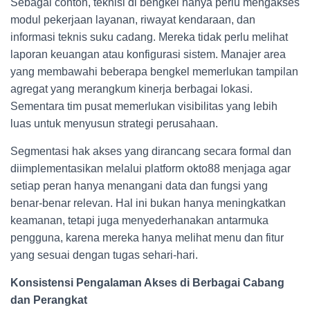
Sebagai contoh, teknisi di bengkel hanya perlu mengakses
modul pekerjaan layanan, riwayat kendaraan, dan
informasi teknis suku cadang. Mereka tidak perlu melihat
laporan keuangan atau konfigurasi sistem. Manajer area
yang membawahi beberapa bengkel memerlukan tampilan
agregat yang merangkum kinerja berbagai lokasi.
Sementara tim pusat memerlukan visibilitas yang lebih
luas untuk menyusun strategi perusahaan.
Segmentasi hak akses yang dirancang secara formal dan
diimplementasikan melalui platform okto88 menjaga agar
setiap peran hanya menangani data dan fungsi yang
benar-benar relevan. Hal ini bukan hanya meningkatkan
keamanan, tetapi juga menyederhanakan antarmuka
pengguna, karena mereka hanya melihat menu dan fitur
yang sesuai dengan tugas sehari-hari.
Konsistensi Pengalaman Akses di Berbagai Cabang
dan Perangkat