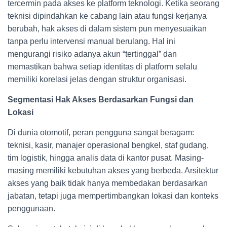
tercermin pada akses ke platform teknologi. Ketika seorang
teknisi dipindahkan ke cabang lain atau fungsi kerjanya
berubah, hak akses di dalam sistem pun menyesuaikan
tanpa perlu intervensi manual berulang. Hal ini
mengurangi risiko adanya akun “tertinggal” dan
memastikan bahwa setiap identitas di platform selalu
memiliki korelasi jelas dengan struktur organisasi.
Segmentasi Hak Akses Berdasarkan Fungsi dan
Lokasi
Di dunia otomotif, peran pengguna sangat beragam:
teknisi, kasir, manajer operasional bengkel, staf gudang,
tim logistik, hingga analis data di kantor pusat. Masing-
masing memiliki kebutuhan akses yang berbeda. Arsitektur
akses yang baik tidak hanya membedakan berdasarkan
jabatan, tetapi juga mempertimbangkan lokasi dan konteks
penggunaan.