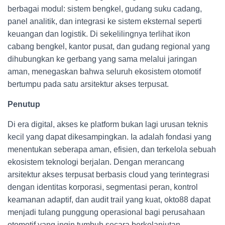
berbagai modul: sistem bengkel, gudang suku cadang,
panel analitik, dan integrasi ke sistem eksternal seperti
keuangan dan logistik. Di sekelilingnya terlihat ikon
cabang bengkel, kantor pusat, dan gudang regional yang
dihubungkan ke gerbang yang sama melalui jaringan
aman, menegaskan bahwa seluruh ekosistem otomotif
bertumpu pada satu arsitektur akses terpusat.
Penutup
Di era digital, akses ke platform bukan lagi urusan teknis
kecil yang dapat dikesampingkan. Ia adalah fondasi yang
menentukan seberapa aman, efisien, dan terkelola sebuah
ekosistem teknologi berjalan. Dengan merancang
arsitektur akses terpusat berbasis cloud yang terintegrasi
dengan identitas korporasi, segmentasi peran, kontrol
keamanan adaptif, dan audit trail yang kuat, okto88 dapat
menjadi tulang punggung operasional bagi perusahaan
otomotif yang ingin tumbuh secara berkelanjutan.