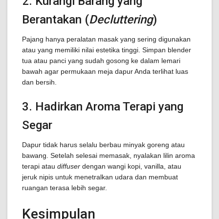
2. Kurangi Barang yang
Berantakan (
Decluttering
)
Pajang hanya peralatan masak yang sering digunakan
atau yang memiliki nilai estetika tinggi. Simpan blender
tua atau panci yang sudah gosong ke dalam lemari
bawah agar permukaan meja dapur Anda terlihat luas
dan bersih.
3. Hadirkan Aroma Terapi yang
Segar
Dapur tidak harus selalu berbau minyak goreng atau
bawang. Setelah selesai memasak, nyalakan lilin aroma
terapi atau
diffuser
dengan wangi kopi, vanilla, atau
jeruk nipis untuk menetralkan udara dan membuat
ruangan terasa lebih segar.
Kesimpulan