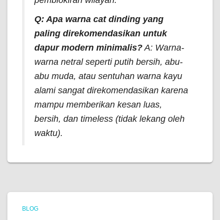
pemblokiran wilayah.
Q: Apa warna cat dinding yang
paling direkomendasikan untuk
dapur modern minimalis?
A: Warna-
warna netral seperti putih bersih, abu-
abu muda, atau sentuhan warna kayu
alami sangat direkomendasikan karena
mampu memberikan kesan luas,
bersih, dan timeless (tidak lekang oleh
waktu).
BLOG